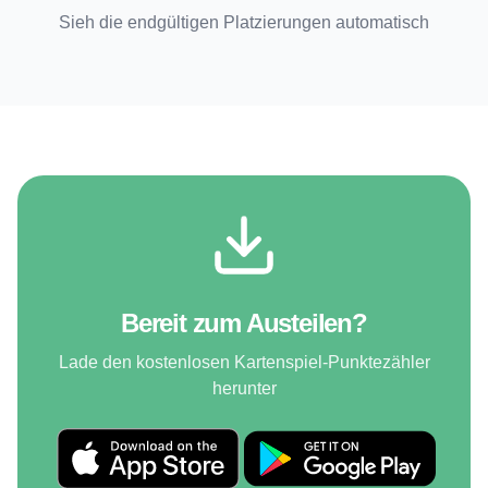
Sieh die endgültigen Platzierungen automatisch
Bereit zum Austeilen?
Lade den kostenlosen Kartenspiel-Punktezähler
herunter