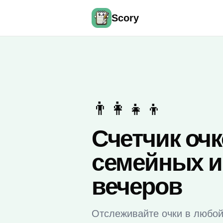
Scory
👨‍👩‍👧‍👦
Счетчик очк
семейных 
вечеров
Отслеживайте очки в любой 