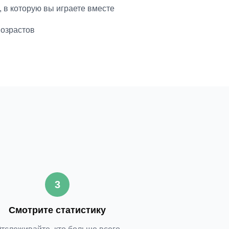
 в которую вы играете вместе
возрастов
3
Смотрите статистику