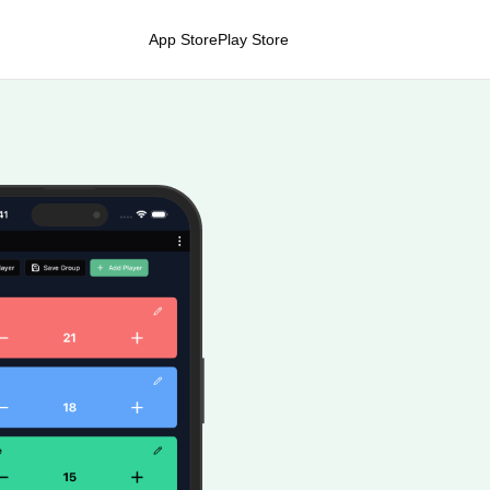
App Store
Play Store