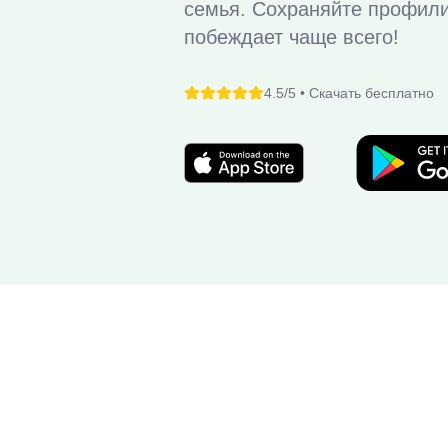
семья. Сохраняйте профили 
побеждает чаще всего!
4.5/5 •
Скачать бесплатно