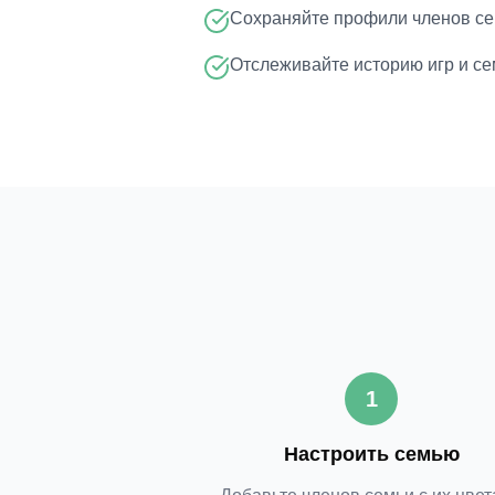
Сохраняйте профили членов се
Отслеживайте историю игр и с
1
Настроить семью