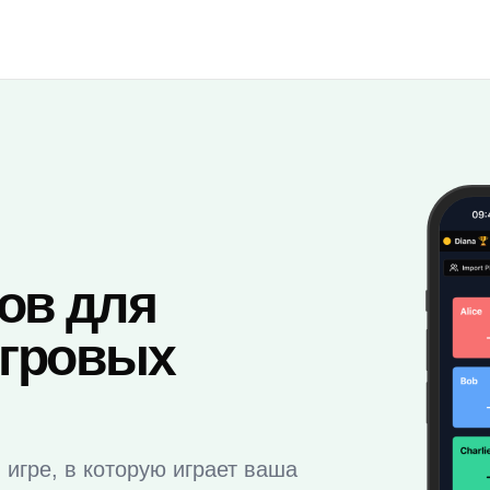
ов для
игровых
игре, в которую играет ваша