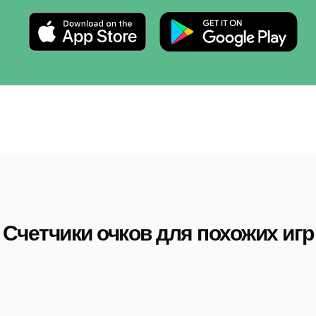
Счетчики очков для похожих игр