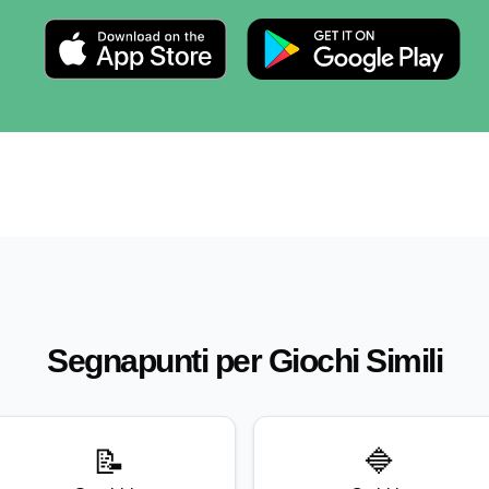
Segnapunti per Giochi Simili
📝
🔷