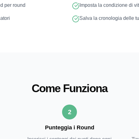
nd per round
Imposta la condizione di vit
atori
Salva la cronologia delle t
Come Funziona
2
Punteggia i Round