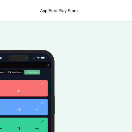
App Store
Play Store