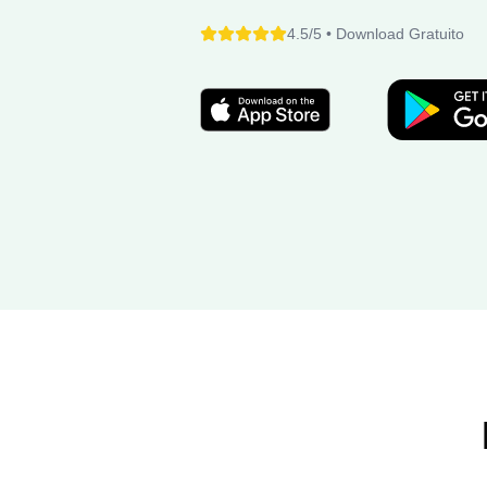
4.5/5 •
Download Gratuito