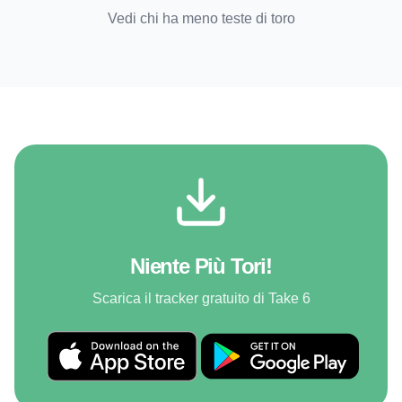
Vedi chi ha meno teste di toro
Niente Più Tori!
Scarica il tracker gratuito di Take 6